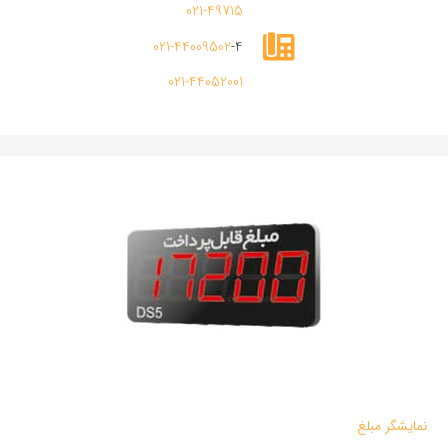
021-49715
021-44009502
-4
021-44052001
نمایشگر مبلغ