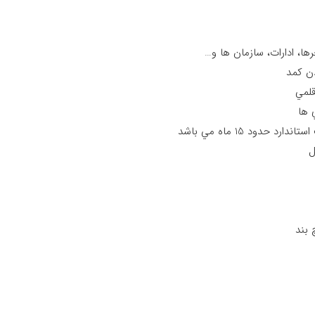
رها، ادارات، سازمان ها و…
دن كمد
 ها
دود 15 ماه مي باشد
ل
 بند