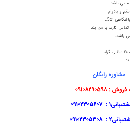
ه مي باشد.
كم و بادوام
گاهی LS51
 تماس كارت يا مچ بند
ي باشد.
ند
مشاوره رایگان
 فروش :
09108290598
یبانی1 :
09102305607
یبانی2 :
09102305308