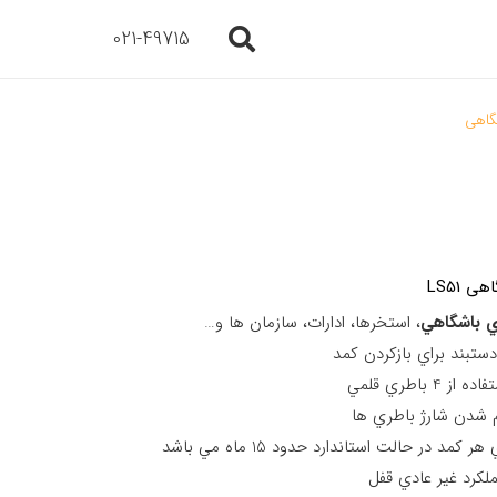
021-49715
گاهی
 LS51
 باشگاهي
، استخرها، ادارات، سازمان ها و…
ستبند براي بازكردن كمد
باطري قلمي
 شدن شارژ باطري ها
 در حالت استاندارد حدود 15 ماه مي باشد
كرد غير عادي قفل