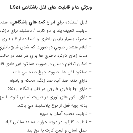
ويژگي ها و قابليت های قفل باشگاهی LS51
– قابل استفاده براي انواع
كمد هاي باشگاهي
، استخ
– قابليت تعريف يك يا دو كارت / دستبند براي بازكر
– مصرف بسيار پايين باطري و استفاده از 4 باطري قلمي
– اعلام هشدار صوتي در صورت كم شدن شارژ باطري
– مدت زمان كاركرد باطري ها براي هر كمد در حالت استاندارد ح
– امكان تنظيم دستي در صورت عملكرد غير عادي قف
– عملكرد قفل ها بصورت چرخ دنده مي باشد.
– داراي بدنه ضد آب، ضد زنگ، محكم و بادوام
– داراي جا باطري خارجي در قفل باشگاهی LS51
– داراي آلارم هاي نوري در صورت تماس كارت يا مچ
– بدنه رويه قفل از نوع پلاستيك مي باشد.
– قابليت نصب آسان و سريع
– قابليت كاركرد در درجه حرارت 80-20 سانتي گراد
– حمل آسان و ايمن كارت يا مچ بند