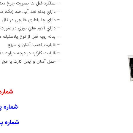
– عملكرد قفل ها بصورت چرخ دند
– داراي بدنه ضد آب، ضد زنگ، مح
– داراي جا باطري خارجي در قفل باش
– داراي آلارم هاي نوري در صورت
– بدنه رويه قفل از نوع پلاستيك م
– قابليت نصب آسان و سريع
– قابليت كاركرد در درجه حرارت 80-20 سانتي گراد
– حمل آسان و ايمن كارت يا مچ ب
شماره
شماره پشت
شماره پشت