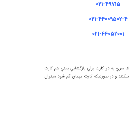
021-49715
021-44009502
-4
021-44052001
ك سري به دو كارت براي بازگشايي يعني هم كارت
يكنند و در صورتيكه كارت مهمان گم شود ميتوان