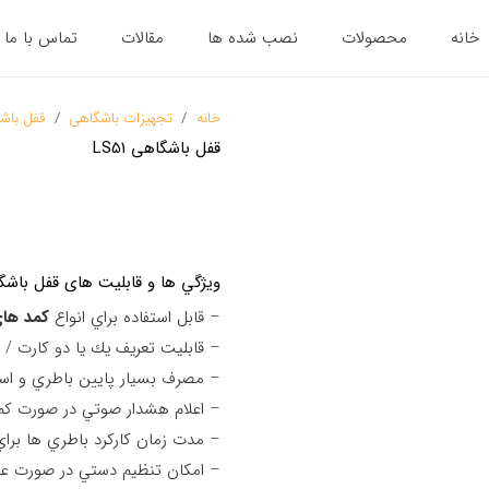
خانه
محصولات
نصب شده ها
مقالات
تماس با ما
خانه
/
تجهیزات باشگاهی
/
قفل باش
قفل باشگاهی LS51
ويژگي ها و قابليت های قفل باشگاهی
– قابل استفاده براي انواع
كمد هاي
– قابليت تعريف يك يا دو كارت / د
– مصرف بسيار پايين باطري و استفاده از 4 
– اعلام هشدار صوتي در صورت كم
– مدت زمان كاركرد باطري ها براي هر كمد
– امكان تنظيم دستي در صورت عمل