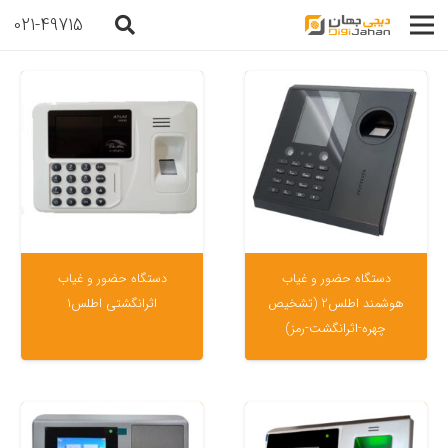
021-49715
دستگاه حضور و غیاب
دستگاه حضور و غیاب
هوشمند اطلس2 (تشخیص
اثرانگشتی اطلس1
چهره-اثرانگشت-رمز)