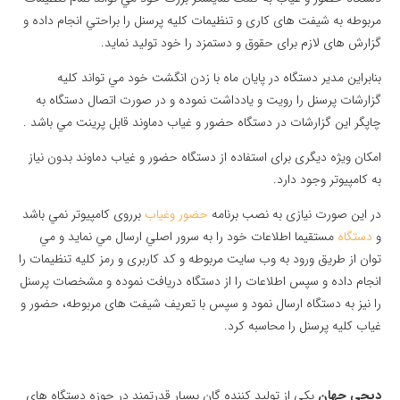
مربوطه به شيفت های کاری و تنظيمات کليه پرسنل را براحتي انجام داده و
گزارش های لازم برای حقوق و دستمزد را خود توليد نمايد.
بنابراين مدير دستگاه در پايان ماه با زدن انگشت خود مي تواند کليه
گزارشات پرسنل را رويت و يادداشت نموده و در صورت اتصال دستگاه به
چاپگر اين گزارشات در دستگاه حضور و غیاب دماوند قابل پرينت مي باشد .
امکان ويژه ديگری برای استفاده از دستگاه حضور و غیاب دماوند بدون نياز
به کامپيوتر وجود دارد.
در اين صورت نيازی به نصب برنامه
حضور وغياب
برروی کامپيوتر نمي باشد
و
دستگاه
مستقيما اطلاعات خود را به سرور اصلي ارسال مي نمايد و مي
توان از طريق ورود به وب سايت مربوطه و کد کاربری و رمز کليه تنظيمات را
انجام داده و سپس اطلاعات را از دستگاه دريافت نموده و مشخصات پرسنل
را نيز به دستگاه ارسال نمود و سپس با تعريف شيفت های مربوطه، حضور و
غياب کليه پرسنل را محاسبه کرد.
دیجی جهان
یکی از تولید کننده گان بسیار قدرتمند در حوزه دستگاه های