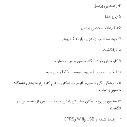
4-راهنمايي پرسنل
5-رزرو غذا
6-تنظيمات شخصي پرسنل
7-خود محاسب و بدون نياز به کامپيوتر
8-اثرانگشت
9-کارتخوان در دستگاه حضور و غیاب دماوند
10-امکان ارتباط با کامپيوتر توسط LAN يا بي سيم
11-نمايشگر رنگي با منوی فارسي و امکان تنظيم کليه پارامترهای
دستگاه
حضور و غیاب
12-سنسور نوری با امکان خاموش شدن اتوماتيک پس از تشخيص اثر
انگشت
13-ارتباط شبکه و USB وWifi وGPRS