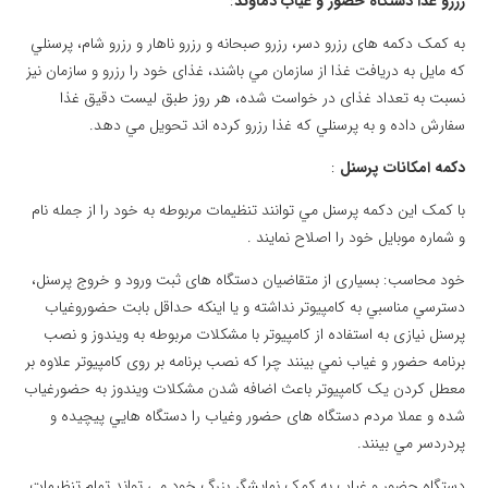
رزرو غذا دستگاه حضور و غیاب دماوند
:
به کمک دکمه های رزرو دسر، رزرو صبحانه و رزرو ناهار و رزرو شام، پرسنلي
که مايل به دريافت غذا از سازمان مي باشند، غذای خود را رزرو و سازمان نيز
نسبت به تعداد غذای در خواست شده، هر روز طبق ليست دقيق غذا
سفارش داده و به پرسنلي که غذا رزرو کرده اند تحويل مي دهد.
دکمه امکانات پرسنل
:
با کمک اين دکمه پرسنل مي توانند تنظيمات مربوطه به خود را از جمله نام
و شماره موبايل خود را اصلاح نمايند .
خود محاسب: بسياری از متقاضيان دستگاه های ثبت ورود و خروج پرسنل،
دسترسي مناسبي به کامپيوتر نداشته و يا اينکه حداقل بابت حضوروغياب
پرسنل نيازی به استفاده از کامپيوتر با مشکلات مربوطه به ويندوز و نصب
برنامه حضور و غياب نمي بينند چرا که نصب برنامه بر روی کامپيوتر علاوه بر
معطل کردن يک کامپيوتر باعث اضافه شدن مشکلات ويندوز به حضورغياب
شده و عملا مردم دستگاه های حضور وغياب را دستگاه هايي پيچيده و
پردردسر مي بينند.
دستگاه حضور و غیاب به کمک نمايشگر بزرگ خود مي تواند تمام تنظيمات