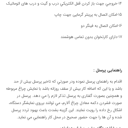
14-خروجي جهت باز کردن قفل الکتريکي درب و گيت و درب های اتوماتيک
15-امکان اتصال به پرينتر گرمایی جهت چاپ
16-امکان اتصال به فينگر دو
17-دارای کارتخوان بدون تماس هوشمند
راهنمایی پرسنل :
اقدام به راهنمای پرسنل نموده ودر صورتي که تاخير پرسنل بيش از حد
باشد و يا اين که اضافه کار بيش از سقف روزانه باشد با نمايش چراغ مربوطه
و همچنين بصورت گفتاری به پرسنل تذکر لازم را مي دهد. پرسنل در
صورت فشردن دکمه معادل چراغ آلارم، مي توانند برروی نمايشگر دستگاه،
اشکال رخ داده را رويت نمايند. اين گزينه بشدت باعث بهبود تردد پرسنل
شده و آن ها را جهت حضور صحيح در محل کار راهنمايي مي نمايد.