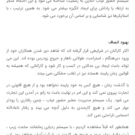
سیستم حضور غیاب آنلاین به رسمیت شناخته می شود و این احتمالاً منجر
به ارتقاء یا پاداش برای ایجاد انگیزه بیشتر می شود.
به همین ترتیب ، با
اسلایکرها نیز شناسایی و بر اساس آن برخورد می شود.
بهبود انصاف
اکثر کارکنان در شرایطی قرار گرفته اند که شاهد دور شدن همکاران خود از
ورود دیرهنگام ، استراحت طولانی ناهار و خروج زودرس بوده اند. این می
تواند باعث ایجاد بی عدالتی در کسب و کار شود و کارکنانی که همیشه به
قوانین زمان پایبند هستند نیز در تقلب مشکلی نمی بینند.
با گذشت زمان ، هیچ کس به خود پایبند نخواهد بود و از هیچ قانونی در
تجارت پیروی نمی کند و این امر در نهایت باعث به زانو در آمدن این تجارت
می شود. یک سیستم مدیریت معتبر حضور غیاب ، چنین رفتاری را زودتر
مهار می کند و هیچ کارمندی به دلیل آنچه می بیند و رفتار ناعادلانه
احساس ناراحتی نمی کند.
همانطور که قبلاً مشاهده کردیم ، با
سیستم ردیابی زمان
مانند ساعت زیپ ،
ثبت دقیق زمان ورود و خروج هر کارمند در شرکت آسان خواهد بود. این