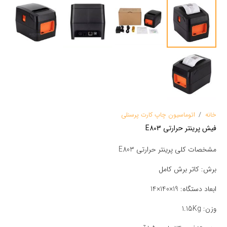
خانه
/
اتوماسیون چاپ کارت پرسنلی
فیش پرینتر حرارتی E803
مشخصات کلی پرینتر حرارتی E803
برش: کاتر برش کامل
ابعاد دستگاه: 19×140×14
وزن: 1.15Kg