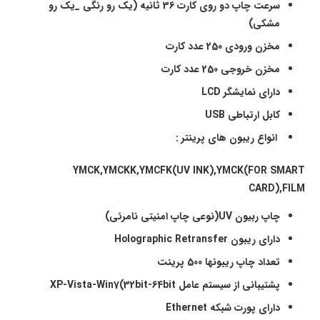
سرعت چاپ دو روی کارت 36 ثانیه (یک رو رنگی _یک رو
مشکی)
مخزن ورودی 250 عدد کارت
مخزن خروجی 250 عدد کارت
دارای نمایشگر
LCD
کابل ارتباطی
USB
انواع ریبون های پرینتر
:
YMCK,YMCKK,YMCFK(UV INK),YMCK(FOR SMART
CARD),FILM
چاپ ربیون
UV
(نوعی چاپ امنیتی نامرئی)
دارای ریبون
Holographic Retransfer
تعداد چاپ ریبونها 500 پرینت
پشتیبانی از سیستم عامل
XP-Vista-Win7(32bit-64bit
دارای پ
و
رت شبکه
t
Etherne