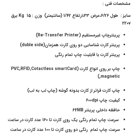
مشخصات فنی :
سایز : طول 6/26،عرض 33،ارتفاع 1/42 (سانتیمتر) وزن : 15
Kg
برق
220
v
پرینترچاپ غیرمستقیم (
Printer
Re-Transfer
)
پرینتر کارت شناسایی دو روی کارت همزمان(
duble side
)
پرینتر کارت با قابلیت چاپ تمام رنگی
چاپ بر روی انواع کارت
(PVC,RFID,Cotactless smartCard
,magnetic)
چاپ کارت فراتر از کارت بدونه گوشه (چاپ لب به لب)
کیفیت چاپ 600
dpi
حافظه داخلی پرینتر 64
MB
سرعت چاپ تمام رنگی یک روی کارت تا 160 عدد کارت در ساعت
سرعت چاپ تمام
رنگی دو روی کارت تا 100 عدد کارت در ساعت