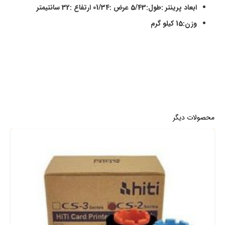
ابعاد پرینتر :طول:5/43 عرض :01/34 ارتفاع :32
سانتیمتر
وزن:15 کیلو گرم
محصولات دیگر