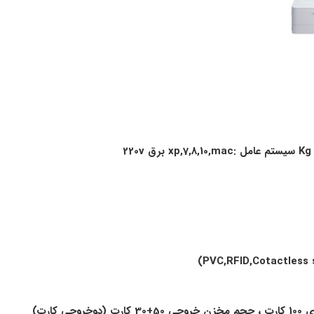
Kg
سیستم عامل :
xp,7,8,10,mac
برق 220
v
مخزن
خروجی 50+30 کارت (دوخروجی کارت)