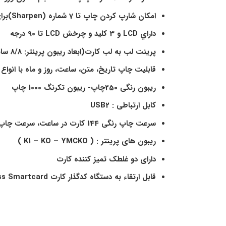
امکان شارپ کردن چاپ تا 7 شماره
(Sharpen)
برا
داراي
LCD
و 3 كليد و چرخش
LCD
تا 90 درجه
پرینت لب به لب کارت(ابعاد ریبون پرینتر: 8/8 سانتی‌متر در 7/5 سانتی‌متر)
قابلیت چاپ تاریخ، متن، ساعت، روز و ماه با انوا
ریبون رنگی 250چاپ- ریبون تکرنگ 1000 چاپ
کابل ارتباطی
: USB2
سرعت چاپ رنگی 144 کارت در ساعت، سرعت چاپ تکرنگ 720 کارت در ساعت
ریبون های پرینتر
: ( K1 – KO – YMCKO )
دارای دو غلطک تمیز کننده کارت
قابل ارتقاء به دستگاه کدگذار
كارت
Magnetic (PRC101M)
ss Smartcard