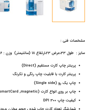
مشخصات فنی :
سایز : طول 33،عرض 23،ارتفاع 18 (سانتیمتر) وزن : 6
پرینتر چاپ کارت مستقیم
(Direct)
پرینتر کارت با قابلیت چاپ رنگی و تکرنگ
چاپ یک رو
(Single side)
چاپ بر روی انواع کارت
(PVC,RFID,Cotactless smartCard ,magnetic)
کیفیت چاپ
300 DPI
شمارشگر تعداد کارت چاپ شده
، حجم مخزن ورودی 100 کارت ، حجم 