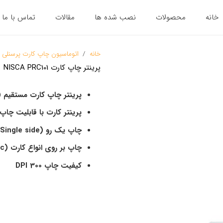
خانه
محصولات
نصب شده ها
مقالات
تماس با ما
خانه
/
اتوماسیون چاپ کارت پرسنلی
پرینتر چاپ کارت NISCA PRC101
پرینتر چاپ کارت مستقیم
rect)
پرینتر کارت با قابلیت چاپ
چاپ یک رو
(Single side)
چاپ بر روی انواع کارت
(PVC,RFID,Cotactless smartCard ,magnetic)
کیفیت چاپ
300 DPI