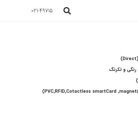
021-49715
(Di
 رنگی و تکرنگ