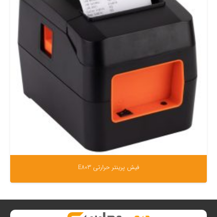
فیش پرینتر حرارتی E803