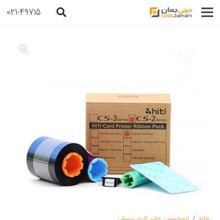
021-49715
خانه
/
اتوماسیون چاپ کارت پرسنلی