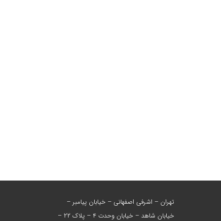
تهران – اشرفی اصفهانی – خیابان پیامبر –
خیابان شاهد – خیابان وحدت ۴ – پلاک ۲۲ –