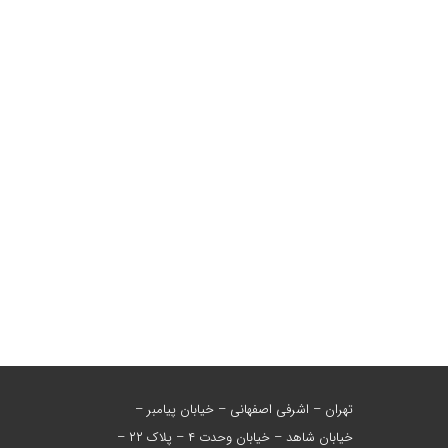
تهران – اشرفی اصفهانی – خیابان پیامبر –
خیابان شاهد – خیابان وحدت ۴ – پلاک ۲۲ –