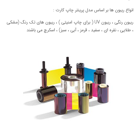
انواع ریبون ها بر اساس مدل پرینتر چاپ کارت :
ریبون رنگی ، ریبون UV ( برای چاپ امنیتی ) ، ریبون های تک رنگ (مشکی
، طلایی ، نقره ای ، سفید ، قرمز ، آبی ، سبز) ، اسکرچ می باشند