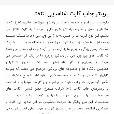
پرینتر چاپ کارت شناسایی pvc
باتوجه به نیاز امروزه جامعه و افراد در راستای هوشمند سازی، کنترل تردد،
شناسایی ،حمل و نقل و تراکنش های مالی ، نیازمند به کارت pvc می
باشیم. این نوع کارت ها از جنس pvc ( پی وی سی ) یا پلاستیک هستند
و به دلیل استحکام زیاد و امکان مجهز شدن به حافظه های بسیار کوچک
امکانات بسیار بزرگی را برای ما به ارمغان می آورند و به این معنی می باشد
که کارت های پی وی سی در زندگی روزمره ما پر رنگ تر احساس می
شوند. لذا بسیاری از ارگان ها،سازمانها، موسسات ، مدیران شرکتها و
همچنین باشگاه ها و مجموعه های ورزشی، ترجیح می دهند که بتوانند
کارتهای شناسایی و عضویت مجموعه شان را خودشان با طرح دلخواه و با
عکس فرد مورد نظر چاپ نمایند. برای انجام این کار شما میتوانید با استفاده
از پرینترهای چاپ کارت pvc شرکت سیمرغ جهان گستر ، کارت های
مجموعه خود را با طرح دلخواه و با بهترین کیفیت چاپ نمائید. مزیت
استفاده از این نوع چاپگر ها سرعت بخشیدن در امر صدور آنی کارت و
جلوگیری از اتلاف وقت در زمان صدور کارت و هزینه های ارسال کارت می