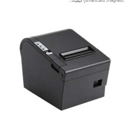
smartCard ,magnetic) کیفیت…