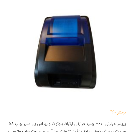
پرینتر P60
پرینتر حرارتی P60 چاپ حرارتی ارتباط بلوتوث و یو اس بی سایز چاپ ۵۸
میلیمتری برش دستی منبع تغذیه ۱۲ ولت سه آمپری سرعت چاپ ۹۰ میلی