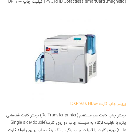
(PVC,RFID,Cotactless smartCard ,magnetic) کیفیت چاپ ۳۰۰ DPI
پرینتر چاپ کارت IDXPress HD80
پرینتر چاپ کارت غیر مستقیم (Re-Transfer printer) پرینتر کارت شناسایی
یکرو با قابلیت ارتقاء به سیستم چاپ دو روی کارت(Single side/double
side) پرینتر کارت با قابیلت چاپ رنگی و تک رنگ چاپ بر روی انواع کارت