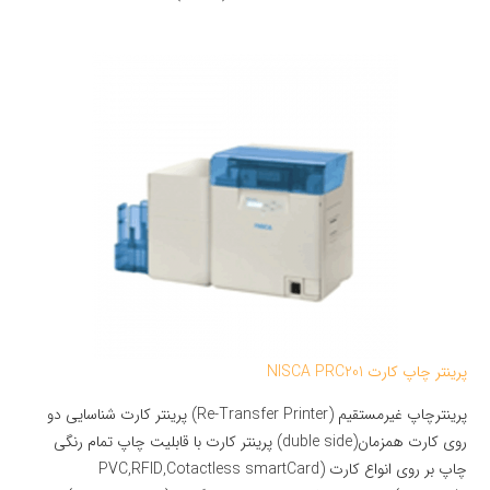
پرینتر چاپ کارت NISCA PRC201
پرینترچاپ غیرمستقیم (Re-Transfer Printer) پرینتر کارت شناسایی دو
روی کارت همزمان(duble side) پرینتر کارت با قابلیت چاپ تمام رنگی
چاپ بر روی انواع کارت (PVC,RFID,Cotactless smartCard