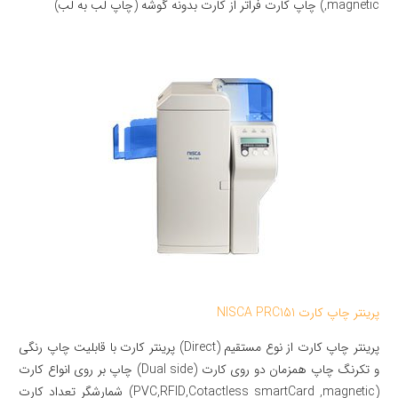
,magnetic) چاپ کارت فراتر از کارت بدونه گوشه (چاپ لب به لب)
پرینتر چاپ کارت NISCA PRC151
پرینتر چاپ کارت از نوع مستقیم (Direct) پرینتر کارت با قابلیت چاپ رنگی
و تکرنگ چاپ همزمان دو روی کارت (Dual side) چاپ بر روی انواع کارت
(PVC,RFID,Cotactless smartCard ,magnetic) شمارشگر تعداد کارت